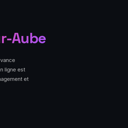
ur-Aube
 avance
n ligne est
anagement et