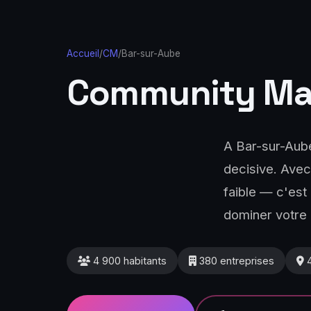
Accueil
/
CM
/
Bar-sur-Aube
Community M
A Bar-sur-Aube
decisive. Avec
faible — c'est
dominer votre 
4 900 habitants
380 entreprises
4