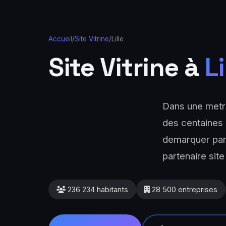
Accueil
/
Site Vitrine
/
Lille
Site Vitrine à
Li
Dans une metro
des centaines d
demarquer parm
partenaire sit
236 234 habitants
28 500 entreprises