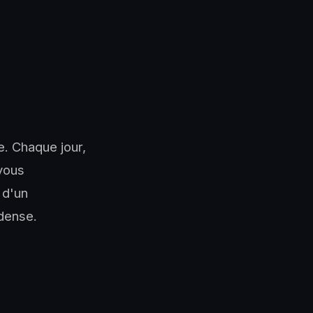
e. Chaque jour,
 vous
 d'un
 dense.