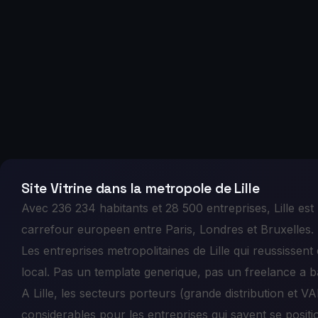
Site Vitrine dans la metropole de Lille
Avec 236 234 habitants et 28 500 entreprises, Lille est
carrefour europeen entre Paris, Londres et Bruxelles. D
Les entreprises metropolitaines de Lille qui reussissen
local. Pas un template generique, pas un freelance a b
A Lille, les secteurs porteurs (grande distribution et V
considerables pour les entreprises qui savent se positi