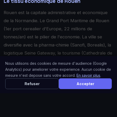
Le tissu economique de Rouen
Rouen est la capitale administrative et economique
de la Normandie. Le Grand Port Maritime de Rouen
(1er port cerealier d'Europe, 22 millions de
tonnes/an) est le pilier de l'economie. La ville se
diversifie avec la pharma-chimie (Sanofi, Borealis), la
logistique Seine Gateway, le tourisme (Cathedrale de
Monet, Armada de Rouen tous les 5 ans) et le
Nous utilisons des cookies de mesure d'audience (Google
numerique (Rouen French Tech, campus Pasteur).
Analytics) pour ameliorer votre experience. Aucun cookie de
mesure n'est depose sans votre accord.
En savoir plus
.
L'Armada attire 10 millions de visiteurs.
Refuser
Accepter
La metropole rouennaise investit dans le numerique
avec Rouen Normandy Invest et le programme
Normandie Smart City. Les commercants de la rue du
Gros-Horloge, les artisans normands et les acteurs