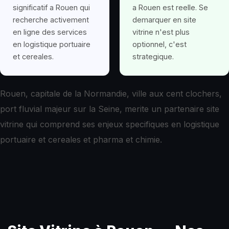
significatif a Rouen qui
a Rouen est reelle. Se
recherche activement
demarquer en site
en ligne des services
vitrine n'est plus
en logistique portuaire
optionnel, c'est
et cereales.
strategique.
Rouen, capitale de la Normandie, ville aux cent clochers,
port fluvial majeur sur la Seine, merite un partenaire site
vitrine qui comprend ses enjeux specifiques en logistique
portuaire et cereales et pharma et chimie.