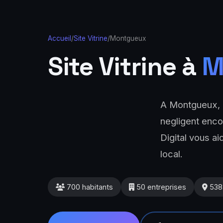
Accueil
/
Site Vitrine
/
Montgueux
Site Vitrine à
M
A Montgueux, l
negligent encor
Digital vous a
local.
700 habitants
50 entreprises
538