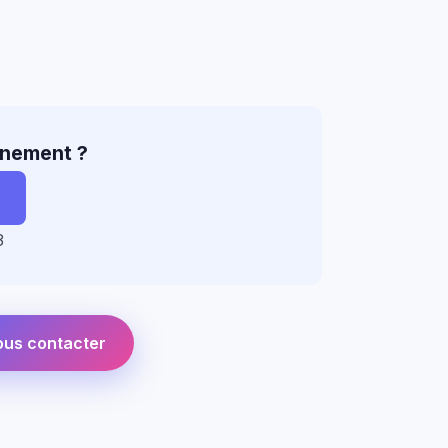
nement ?
3
us contacter